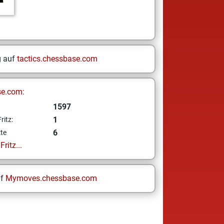
g auf
tactics.chessbase.com
se.com:
1597
1
ritz:
6
te
ritz...
uf
Mymoves.chessbase.com