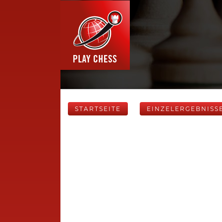
STARTSEITE
EINZELERGEBNISS