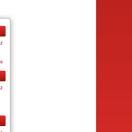
tz
es
tz