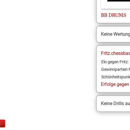
BB
DRUMS
Keine Wertun
Fritz.chessba
Elo gegen Fritz:
Gewinnpartien F
Schönheitspunk
Erfolge gegen F
Keine Drills a
E