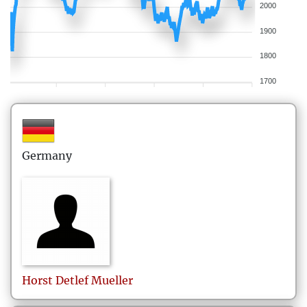
2000
1900
1800
1700
Germany
Horst Detlef
Mueller