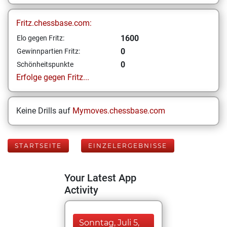
Fritz.chessbase.com:
1600
Elo gegen Fritz:
0
Gewinnpartien Fritz:
0
Schönheitspunkte
Erfolge gegen Fritz...
Keine Drills auf
Mymoves.chessbase.com
STARTSEITE
EINZELERGEBNISSE
Your Latest App
Activity
Sonntag, Juli 5,