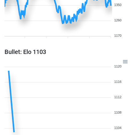
1350
1260
1170
Bullet: Elo 1103
1120
1116
1112
1108
1104