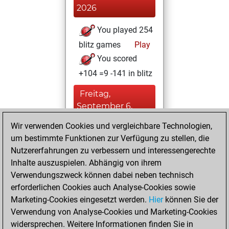
2026
You played 254
blitz games
Play
You scored
+104 =9 -141 in blitz
Freitag,
September 6,
2024
Wir verwenden Cookies und vergleichbare Technologien,
um bestimmte Funktionen zur Verfügung zu stellen, die
You played 1
Nutzererfahrungen zu verbessern und interessengerechte
bullet games
Play
Inhalte auszuspielen. Abhängig von ihrem
You scored +0
Verwendungszweck können dabei neben technisch
=0 -1 in bullet
erforderlichen Cookies auch Analyse-Cookies sowie
Marketing-Cookies eingesetzt werden.
Hier
können Sie der
Donnerstag, Juli
Verwendung von Analyse-Cookies und Marketing-Cookies
13, 2023
widersprechen. Weitere Informationen finden Sie in