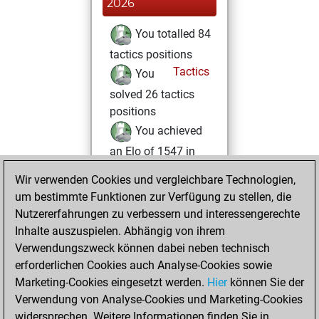
2026
You totalled 84
tactics positions
Tactics
You
solved 26 tactics
positions
You achieved
an Elo of 1547 in
tactics positions
Wir verwenden Cookies und vergleichbare Technologien,
um bestimmte Funktionen zur Verfügung zu stellen, die
Freitag, Mai 1,
Nutzererfahrungen zu verbessern und interessengerechte
2026
Inhalte auszuspielen. Abhängig von ihrem
You achieved a
Verwendungszweck können dabei neben technisch
erforderlichen Cookies auch Analyse-Cookies sowie
BeautyScore of 19
Marketing-Cookies eingesetzt werden.
Fritz
Hier
können Sie der
You
Verwendung von Analyse-Cookies und Marketing-Cookies
achieved a new Elo
widersprechen. Weitere Informationen finden Sie in