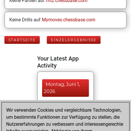
Keine Partien auf
fritz.chessbase.com
Keine Drills auf
Mymoves.chessbase.com
STARTSEITE
EINZELERGEBNISSE
Your Latest App
Activity
Montag, Juni 1,
2026
You played 10
Wir verwenden Cookies und vergleichbare Technologien,
blitz games
Play
um bestimmte Funktionen zur Verfügung zu stellen, die
You scored +2
Nutzererfahrungen zu verbessern und interessengerechte
=0 -8 in blitz