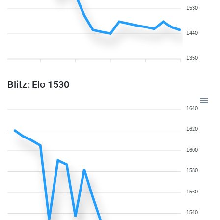
1530
1440
1350
Blitz: Elo 1530
1640
1620
1600
1580
1560
1540