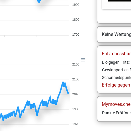
1900
1800
Keine Wertun
1700
Fritz.chessba
Elo gegen Fritz:
2160
Gewinnpartien F
Schönheitspunk
2100
Erfolge gegen F
2040
Mymoves.che
1980
Punkte Eröffnun
1920