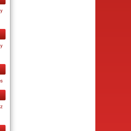
ay
ay
es
tz