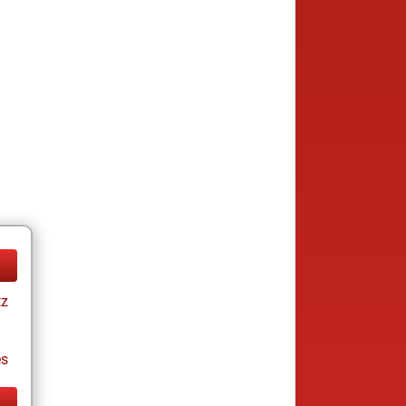
tz
es