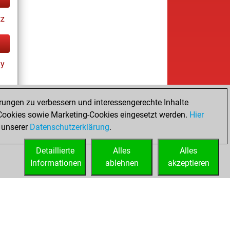
tz
ay
rungen zu verbessern und interessengerechte Inhalte
ookies sowie Marketing-Cookies eingesetzt werden.
Hier
s
 unserer
Datenschutzerklärung
.
Detaillierte
Alles
Alles
Informationen
ablehnen
akzeptieren