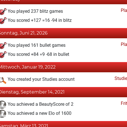
Pl
You played 237 blitz games
You scored +127 =16 -94 in blitz
Sonntag, Juni 21, 2026
Pl
You played 161 bullet games
You scored +84 =9 -68 in bullet
Mittwoch, Januar 19, 2022
Studi
You created your Studies account
Dienstag, September 14, 2021
Fri
You achieved a BeautyScore of 2
You achieved a new Elo of 1600
Samstag, März 13, 2021