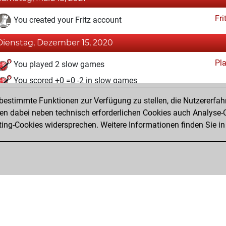
Fri
You created your Fritz account
Dienstag, Dezember 15, 2020
Pl
You played 2 slow games
You scored +0 =0 -2 in slow games
estimmte Funktionen zur Verfügung zu stellen, die Nutzererfah
Mittwoch, April 1, 2020
 dabei neben technisch erforderlichen Cookies auch Analyse-C
MyMove
ng-Cookies widersprechen. Weitere Informationen finden Sie in
You learned 1 positions