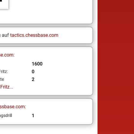
g auf
tactics.chessbase.com
se.com:
1600
0
ritz:
2
te
ritz...
ssbase.com:
1
gsdrill