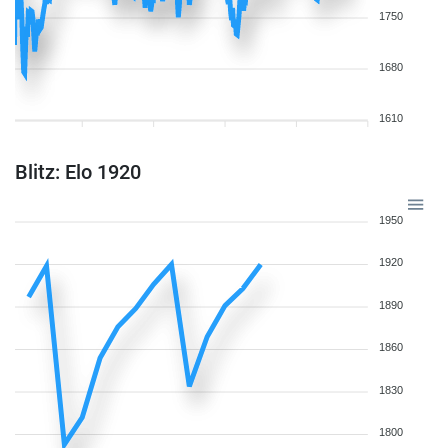
1750
1680
1610
Blitz: Elo 1920
1950
1920
1890
1860
1830
1800