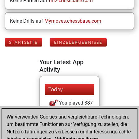
Keine Partien auf
fritz.chessbase.com
Keine Drills auf
Mymoves.chessbase.com
STARTSEITE
EINZELERGEBNISSE
Your Latest App
Activity
Today
You played 387
bullet games
Play
Wir verwenden Cookies und vergleichbare Technologien,
You scored
um bestimmte Funktionen zur Verfügung zu stellen, die
+176 =4 -207 in
Nutzererfahrungen zu verbessern und interessengerechte
bullet