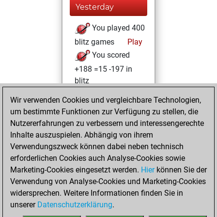
Yesterday
You played 400
blitz games
Play
You scored
+188 =15 -197 in
blitz
Wir verwenden Cookies und vergleichbare Technologien,
Samstag, April 18,
um bestimmte Funktionen zur Verfügung zu stellen, die
2026
Nutzererfahrungen zu verbessern und interessengerechte
You totalled 36
Inhalte auszuspielen. Abhängig von ihrem
Verwendungszweck können dabei neben technisch
tactics positions
erforderlichen Cookies auch Analyse-Cookies sowie
Tactics
You
Marketing-Cookies eingesetzt werden.
Hier
können Sie der
solved 36 tactics
Verwendung von Analyse-Cookies und Marketing-Cookies
positions
widersprechen. Weitere Informationen finden Sie in
You achieved
unserer
Datenschutzerklärung
.
an Elo of 1994 in