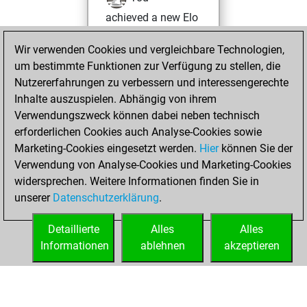
achieved a new Elo
of 1425
Wir verwenden Cookies und vergleichbare Technologien,
Donnerstag,
um bestimmte Funktionen zur Verfügung zu stellen, die
Februar 5, 2026
Nutzererfahrungen zu verbessern und interessengerechte
Inhalte auszuspielen. Abhängig von ihrem
You won
Verwendungszweck können dabei neben technisch
against Fritz
Fritz
erforderlichen Cookies auch Analyse-Cookies sowie
Marketing-Cookies eingesetzt werden.
Hier
können Sie der
Donnerstag,
Verwendung von Analyse-Cookies und Marketing-Cookies
Januar 8, 2026
widersprechen. Weitere Informationen finden Sie in
unserer
Datenschutzerklärung
.
You created
your Fritz account
Detaillierte
Alles
Alles
Fritz
Informationen
ablehnen
akzeptieren