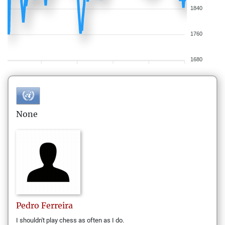
1840
1760
1680
None
Pedro
Ferreira
I shouldn't play chess as often as I do.