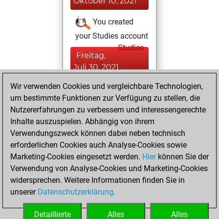
Oktober 10, 2021
You created
your Studies account
Studies
Freitag,
Juli 30, 2021
Wir verwenden Cookies und vergleichbare Technologien,
You achieved a
um bestimmte Funktionen zur Verfügung zu stellen, die
BeautyScore of 25
Nutzererfahrungen zu verbessern und interessengerechte
Fritz
You
Inhalte auszuspielen. Abhängig von ihrem
achieved a new Elo
Verwendungszweck können dabei neben technisch
of 1579
erforderlichen Cookies auch Analyse-Cookies sowie
Marketing-Cookies eingesetzt werden.
Hier
können Sie der
Montag, Mai 17,
Verwendung von Analyse-Cookies und Marketing-Cookies
2021
widersprechen. Weitere Informationen finden Sie in
unserer
Datenschutzerklärung
.
You created
your Fritz account
Detaillierte
Alles
Alles