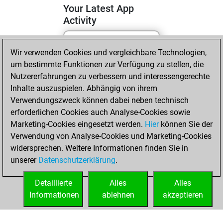
Your Latest App
Activity
Wir verwenden Cookies und vergleichbare Technologien,
Montag, Mai 4,
um bestimmte Funktionen zur Verfügung zu stellen, die
2026
Nutzererfahrungen zu verbessern und interessengerechte
You totalled 2
Inhalte auszuspielen. Abhängig von ihrem
Verwendungszweck können dabei neben technisch
tactics positions
erforderlichen Cookies auch Analyse-Cookies sowie
Tactics
You
Marketing-Cookies eingesetzt werden.
Hier
können Sie der
solved 2 tactics
Verwendung von Analyse-Cookies und Marketing-Cookies
positions
widersprechen. Weitere Informationen finden Sie in
You achieved
unserer
Datenschutzerklärung
.
an Elo of 1664 in
tactics positions
Detaillierte
Alles
Alles
Informationen
ablehnen
akzeptieren