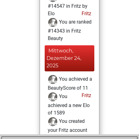
#14547 in Fritz by
Elo
Fritz
You are ranked
#14343 in Fritz
Beauty
Mittwoch,
Dezember 24,
2025
You achieved a
BeautyScore of 11
Fritz
You
achieved a new Elo
of 1589
You created
your Fritz account
You played 172