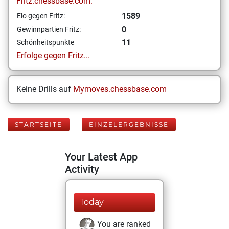
Fritz.chessbase.com:
1589
Elo gegen Fritz:
0
Gewinnpartien Fritz:
11
Schönheitspunkte
Erfolge gegen Fritz...
Keine Drills auf
Mymoves.chessbase.com
STARTSEITE
EINZELERGEBNISSE
Your Latest App
Activity
Today
You are ranked