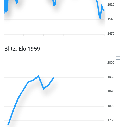
1610
1540
1470
Blitz: Elo 1959
2030
1960
1890
1820
1750