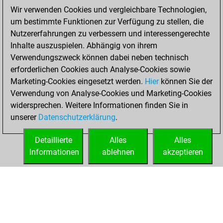
Wir verwenden Cookies und vergleichbare Technologien,
bullet games
Play
um bestimmte Funktionen zur Verfügung zu stellen, die
You scored +90
Nutzererfahrungen zu verbessern und interessengerechte
=9 -73 in bullet
Inhalte auszuspielen. Abhängig von ihrem
Verwendungszweck können dabei neben technisch
Samstag, August
erforderlichen Cookies auch Analyse-Cookies sowie
31, 2019
Marketing-Cookies eingesetzt werden.
Hier
können Sie der
Verwendung von Analyse-Cookies und Marketing-Cookies
You played 9
widersprechen. Weitere Informationen finden Sie in
blitz games
Play
unserer
Datenschutzerklärung
.
You scored +8
=0 -1 in blitz
Detaillierte
Alles
Alles
Informationen
ablehnen
akzeptieren