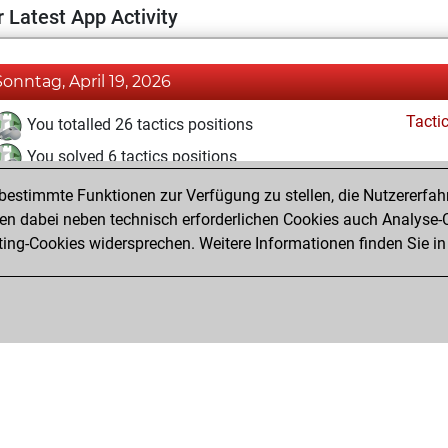
 Latest App Activity
Sonntag, April 19, 2026
Tacti
You totalled 26 tactics positions
You solved 6 tactics positions
You achieved an Elo of 1580 in tactics positions
estimmte Funktionen zur Verfügung zu stellen, die Nutzererfah
 dabei neben technisch erforderlichen Cookies auch Analyse-C
ng-Cookies widersprechen. Weitere Informationen finden Sie in