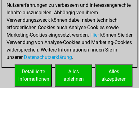
Nutzererfahrungen zu verbessern und interessengerechte
BeautyScore of 30
Inhalte auszuspielen. Abhängig von ihrem
You achieved a
Verwendungszweck können dabei neben technisch
new Elo of 1621
erforderlichen Cookies auch Analyse-Cookies sowie
Marketing-Cookies eingesetzt werden.
Hier
können Sie der
Montag, April 13,
Verwendung von Analyse-Cookies und Marketing-Cookies
2026
widersprechen. Weitere Informationen finden Sie in
unserer
Datenschutzerklärung
.
You created
your Fritz account
Detaillierte
Alles
Alles
Fritz
Informationen
ablehnen
akzeptieren