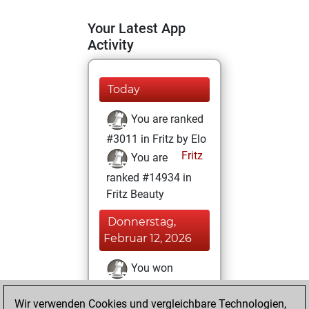
Your Latest App
Activity
Today
You are ranked
#3011 in Fritz by Elo
Fritz
You are
ranked #14934 in
Fritz Beauty
Donnerstag,
Februar 12, 2026
You won
against Fritz
Fritz
Wir verwenden Cookies und vergleichbare Technologien,
You achieved a