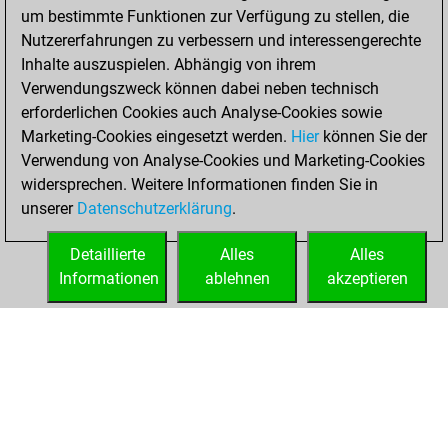
um bestimmte Funktionen zur Verfügung zu stellen, die
BeautyScore of 10
Nutzererfahrungen zu verbessern und interessengerechte
You achieved a
Inhalte auszuspielen. Abhängig von ihrem
new Elo of 1639
Verwendungszweck können dabei neben technisch
erforderlichen Cookies auch Analyse-Cookies sowie
Mittwoch,
Marketing-Cookies eingesetzt werden.
Hier
können Sie der
November 26,
Verwendung von Analyse-Cookies und Marketing-Cookies
2025
widersprechen. Weitere Informationen finden Sie in
unserer
Datenschutzerklärung
.
You created
your Fritz account
Detaillierte
Alles
Alles
Fritz
Informationen
ablehnen
akzeptieren