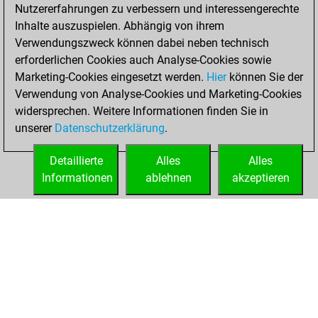
Nutzererfahrungen zu verbessern und interessengerechte
slow games
Play
Inhalte auszuspielen. Abhängig von ihrem
You scored +0
Verwendungszweck können dabei neben technisch
=0 -1 in slow games
erforderlichen Cookies auch Analyse-Cookies sowie
Marketing-Cookies eingesetzt werden.
Hier
können Sie der
Freitag, Juni 7,
Verwendung von Analyse-Cookies und Marketing-Cookies
2024
widersprechen. Weitere Informationen finden Sie in
unserer
Datenschutzerklärung
.
You created
your Fritz account
Detaillierte
Alles
Alles
Fritz
Informationen
ablehnen
akzeptieren