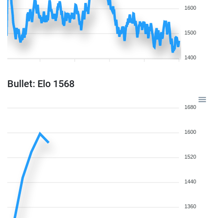
1600
1500
1400
Bullet: Elo 1568
1680
1600
1520
1440
1360