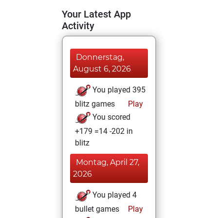
Your Latest App
Activity
Donnerstag,
August 6, 2026
You played 395
blitz games
Play
You scored
+179 =14 -202 in
blitz
Montag, April 27,
2026
You played 4
bullet games
Play