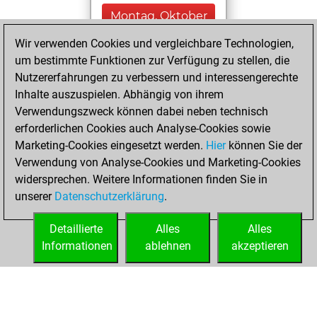
Montag, Oktober
6, 2025
Wir verwenden Cookies und vergleichbare Technologien,
um bestimmte Funktionen zur Verfügung zu stellen, die
You played 17
Nutzererfahrungen zu verbessern und interessengerechte
blitz games
Play
Inhalte auszuspielen. Abhängig von ihrem
You scored +9
Verwendungszweck können dabei neben technisch
=1 -7 in blitz
erforderlichen Cookies auch Analyse-Cookies sowie
Marketing-Cookies eingesetzt werden.
Hier
können Sie der
Mittwoch,
Verwendung von Analyse-Cookies und Marketing-Cookies
Februar 5, 2025
widersprechen. Weitere Informationen finden Sie in
unserer
Datenschutzerklärung
.
You created
your Fritz account
Detaillierte
Alles
Alles
Fritz
Informationen
ablehnen
akzeptieren