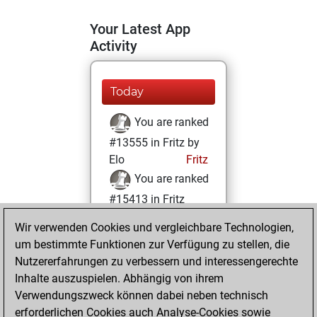
Your Latest App
Activity
Today
You are ranked
#13555 in Fritz by
Elo
Fritz
You are ranked
#15413 in Fritz
Beauty
Wir verwenden Cookies und vergleichbare Technologien,
um bestimmte Funktionen zur Verfügung zu stellen, die
Samstag,
Nutzererfahrungen zu verbessern und interessengerechte
Dezember 9, 2023
Inhalte auszuspielen. Abhängig von ihrem
You achieved a
Verwendungszweck können dabei neben technisch
erforderlichen Cookies auch Analyse-Cookies sowie
BeautyScore of 9