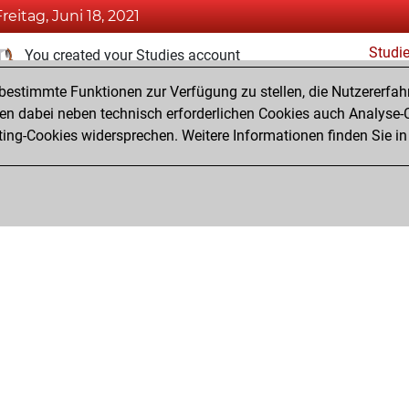
Freitag, Juni 18, 2021
Studi
You created your Studies account
estimmte Funktionen zur Verfügung zu stellen, die Nutzererfah
Dienstag, Dezember 29, 2020
 dabei neben technisch erforderlichen Cookies auch Analyse-C
Fri
ng-Cookies widersprechen. Weitere Informationen finden Sie in
You created your Fritz account
Privacy Policy
Veranstaltungskalender
Emb