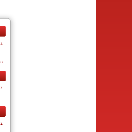
tz
es
tz
tz