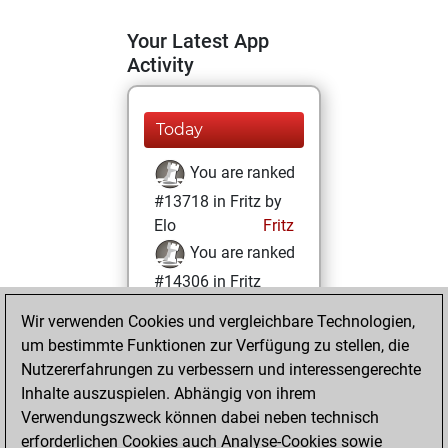
Your Latest App
Activity
Today
You are ranked
#13718 in Fritz by
Elo
Fritz
You are ranked
#14306 in Fritz
Beauty
Wir verwenden Cookies und vergleichbare Technologien,
um bestimmte Funktionen zur Verfügung zu stellen, die
Dienstag, April 1,
Nutzererfahrungen zu verbessern und interessengerechte
2025
Inhalte auszuspielen. Abhängig von ihrem
You achieved a
Verwendungszweck können dabei neben technisch
erforderlichen Cookies auch Analyse-Cookies sowie
BeautyScore of 11