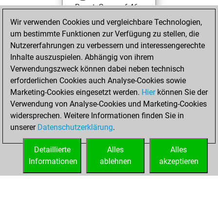
BeautyScore of 46
You achieved a
Wir verwenden Cookies und vergleichbare Technologien,
um bestimmte Funktionen zur Verfügung zu stellen, die
new Elo of 1619
Nutzererfahrungen zu verbessern und interessengerechte
You created
Inhalte auszuspielen. Abhängig von ihrem
your Fritz account
Verwendungszweck können dabei neben technisch
You played 1
erforderlichen Cookies auch Analyse-Cookies sowie
blitz games
Play
Marketing-Cookies eingesetzt werden.
Hier
können Sie der
You scored +0
Verwendung von Analyse-Cookies und Marketing-Cookies
widersprechen. Weitere Informationen finden Sie in
=1 -0 in blitz
unserer
Datenschutzerklärung
.
You created
your Studies account
Detaillierte
Alles
Alles
Studies
Informationen
ablehnen
akzeptieren