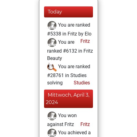
Today
You are ranked
#5338 in Fritz by Elo
Fritz
You are
ranked #6132 in Fritz
Beauty
You are ranked
#28761 in Studies
solving
Studies
Mittwoch, April 3,
2024
You won
against Fritz
Fritz
You achieved a