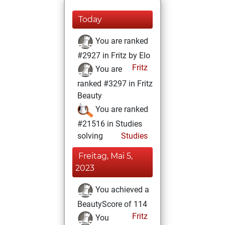
Today
You are ranked
#2927 in Fritz by Elo
Fritz
You are
ranked #3297 in Fritz
Beauty
You are ranked
#21516 in Studies
solving
Studies
Freitag, Mai 5,
2023
You achieved a
BeautyScore of 114
Fritz
You