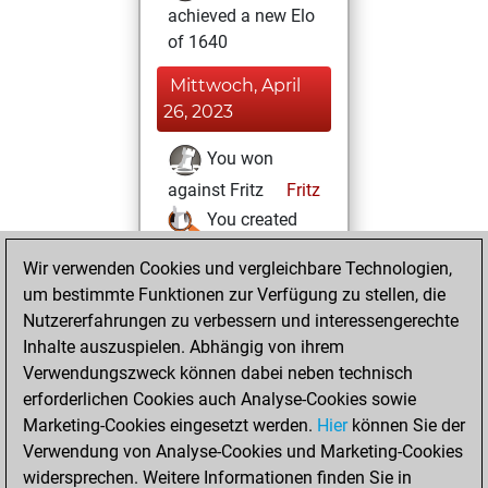
achieved a new Elo
of 1640
Mittwoch, April
26, 2023
You won
against Fritz
Fritz
You created
your Studies account
Wir verwenden Cookies und vergleichbare Technologien,
Studies
um bestimmte Funktionen zur Verfügung zu stellen, die
Dienstag,
Nutzererfahrungen zu verbessern und interessengerechte
April 25, 2023
Inhalte auszuspielen. Abhängig von ihrem
You created
Verwendungszweck können dabei neben technisch
erforderlichen Cookies auch Analyse-Cookies sowie
your Fritz account
Marketing-Cookies eingesetzt werden.
Fritz
Hier
können Sie der
You
Verwendung von Analyse-Cookies und Marketing-Cookies
played 1 blitz games
widersprechen. Weitere Informationen finden Sie in
Play