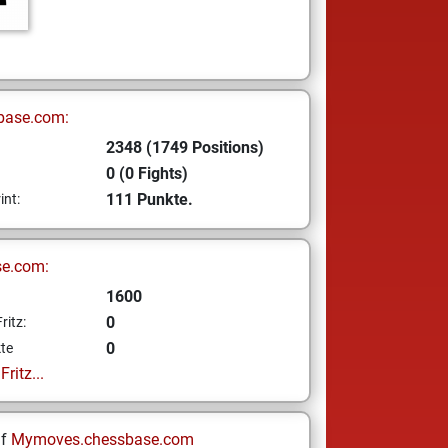
base.com:
2348 (1749 Positions)
0 (0 Fights)
111 Punkte.
int:
se.com:
1600
0
ritz:
0
te
ritz...
uf
Mymoves.chessbase.com