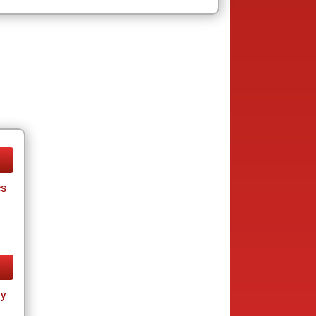
cs
ay