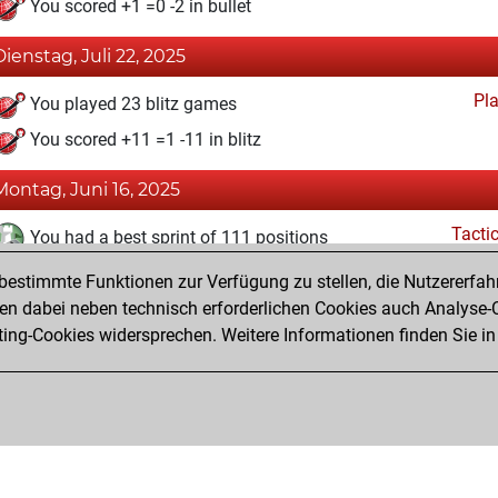
You scored +1 =0 -2 in bullet
Dienstag, Juli 22, 2025
Pl
You played 23 blitz games
You scored +11 =1 -11 in blitz
Montag, Juni 16, 2025
Tacti
You had a best sprint of 111 positions
estimmte Funktionen zur Verfügung zu stellen, die Nutzererfah
Sonntag, Juni 15, 2025
 dabei neben technisch erforderlichen Cookies auch Analyse-C
Fri
ng-Cookies widersprechen. Weitere Informationen finden Sie in
You created your Fritz account