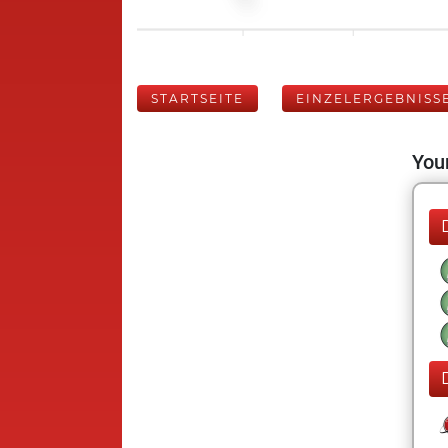
STARTSEITE
EINZELERGEBNISS
Your