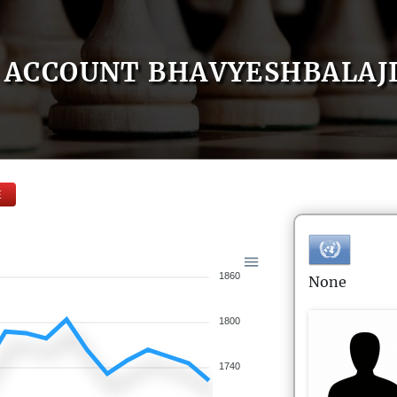
ACCOUNT BHAVYESHBALAJ
E
1860
None
1800
1740