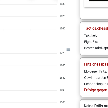
1680
1620
Tactics.chess
1560
Taktikelo:
Fight Elo:
Bester Taktikspr
1720
Fritz.chessba
1680
Elo gegen Fritz:
Gewinnpartien F
1640
Schönheitspunk
Erfolge gegen F
1600
1560
Keine Drills a