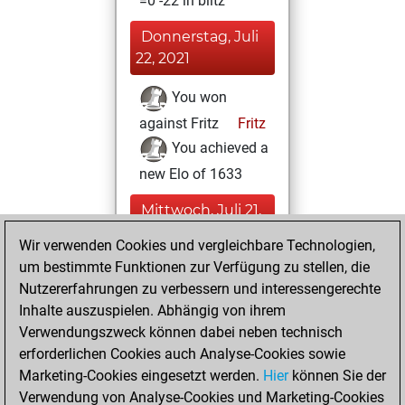
=0 -22 in blitz
Donnerstag, Juli
22, 2021
You won
against Fritz
Fritz
You achieved a
new Elo of 1633
Mittwoch, Juli 21,
2021
Wir verwenden Cookies und vergleichbare Technologien,
um bestimmte Funktionen zur Verfügung zu stellen, die
You played 4
Nutzererfahrungen zu verbessern und interessengerechte
slow games
Play
Inhalte auszuspielen. Abhängig von ihrem
You scored +0
Verwendungszweck können dabei neben technisch
=0 -4 in slow games
erforderlichen Cookies auch Analyse-Cookies sowie
Marketing-Cookies eingesetzt werden.
Hier
können Sie der
Freitag, Juli 16,
Verwendung von Analyse-Cookies und Marketing-Cookies