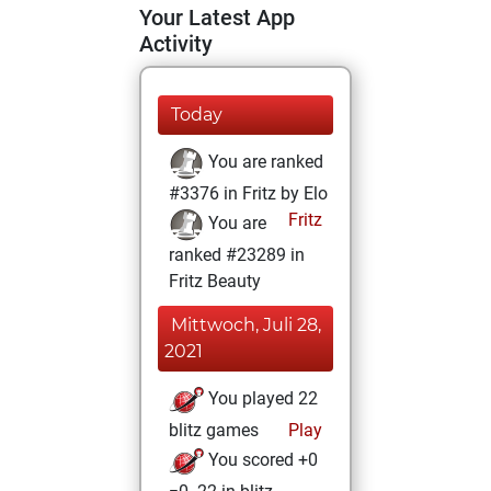
Your Latest App
Activity
Today
You are ranked
#3376 in Fritz by Elo
Fritz
You are
ranked #23289 in
Fritz Beauty
Mittwoch, Juli 28,
2021
You played 22
blitz games
Play
You scored +0