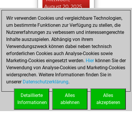
August 20, 2025
Wir verwenden Cookies und vergleichbare Technologien,
You achieved a
um bestimmte Funktionen zur Verfügung zu stellen, die
BeautyScore of 2
Nutzererfahrungen zu verbessern und interessengerechte
Fritz
You
Inhalte auszuspielen. Abhängig von ihrem
achieved a new Elo
Verwendungszweck können dabei neben technisch
of 1589
erforderlichen Cookies auch Analyse-Cookies sowie
Marketing-Cookies eingesetzt werden.
Hier
können Sie der
Donnerstag, Juli
Verwendung von Analyse-Cookies und Marketing-Cookies
6, 2023
widersprechen. Weitere Informationen finden Sie in
unserer
Datenschutzerklärung
.
You created
your Fritz account
Detaillierte
Alles
Alles
Fritz
Informationen
ablehnen
akzeptieren