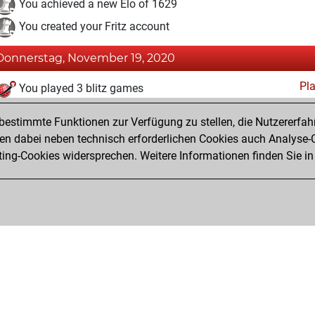
You achieved a new Elo of 1629
You created your Fritz account
Donnerstag, November 19, 2020
Pl
You played 3 blitz games
You scored +3 =0 -0 in blitz
estimmte Funktionen zur Verfügung zu stellen, die Nutzererfah
You played 1 bullet games
 dabei neben technisch erforderlichen Cookies auch Analyse-C
ng-Cookies widersprechen. Weitere Informationen finden Sie in
You scored +1 =0 -0 in bullet