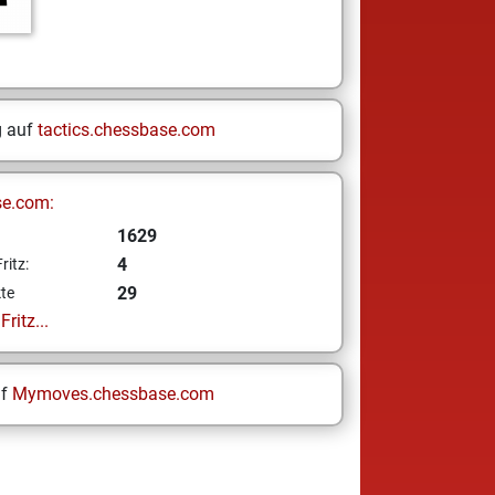
g auf
tactics.chessbase.com
se.com:
1629
4
ritz:
29
te
ritz...
uf
Mymoves.chessbase.com