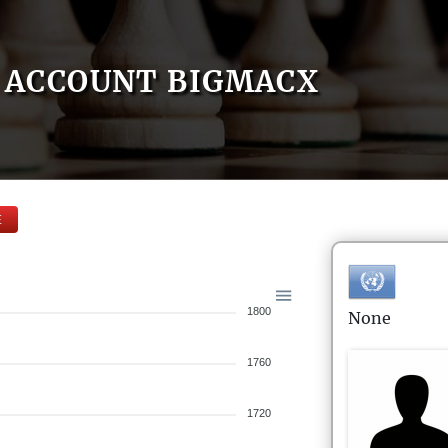
ACCOUNT BIGMACX
E
1800
None
1760
1720