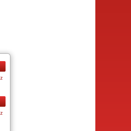
tz
tz