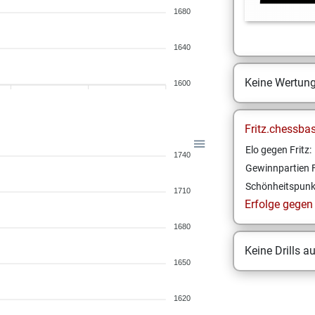
1680
1640
Keine Wertun
1600
Fritz.chessba
Elo gegen Fritz:
1740
Gewinnpartien F
Schönheitspunk
1710
Erfolge gegen F
1680
Keine Drills a
1650
1620