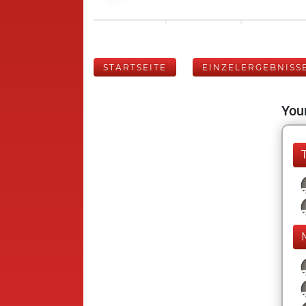
STARTSEITE
EINZELERGEBNISS
Your