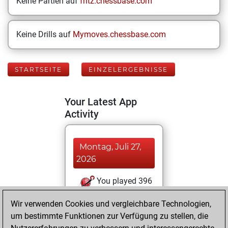
Keine Partien auf
fritz.chessbase.com
Keine Drills auf
Mymoves.chessbase.com
STARTSEITE
EINZELERGEBNISSE
Your Latest App
Activity
Montag, Juli 27,
2026
You played 396
blitz games
Play
Wir verwenden Cookies und vergleichbare Technologien,
You scored
um bestimmte Funktionen zur Verfügung zu stellen, die
+258 =30 -108 in