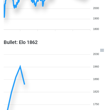
2000
1900
1800
Bullet: Elo 1862
2030
1960
1890
1820
1750