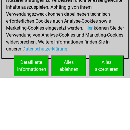
Nutzererfahrungen zu verbessern und interessengerechte
blitz
Inhalte auszuspielen. Abhängig von ihrem
Verwendungszweck können dabei neben technisch
Dienstag, Juni 9,
erforderlichen Cookies auch Analyse-Cookies sowie
2026
Marketing-Cookies eingesetzt werden.
Hier
können Sie der
Verwendung von Analyse-Cookies und Marketing-Cookies
You played 4
widersprechen. Weitere Informationen finden Sie in
bullet games
Play
unserer
Datenschutzerklärung
.
You scored +3
=0 -1 in bullet
Detaillierte
Alles
Alles
Informationen
ablehnen
akzeptieren