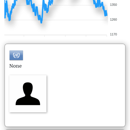
1350
1260
1170
None