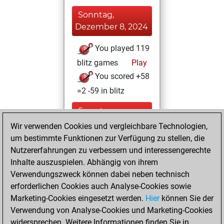
Sonntag,
Dezember 8, 2024
You played 119
blitz games
Play
You scored +58
=2 -59 in blitz
Samstag,
November 30,
Wir verwenden Cookies und vergleichbare Technologien,
2024
um bestimmte Funktionen zur Verfügung zu stellen, die
Nutzererfahrungen zu verbessern und interessengerechte
You learned 6
Inhalte auszuspielen. Abhängig von ihrem
positions
MyMoves
Verwendungszweck können dabei neben technisch
erforderlichen Cookies auch Analyse-Cookies sowie
Dienstag,
Marketing-Cookies eingesetzt werden.
Hier
können Sie der
November 19,
Verwendung von Analyse-Cookies und Marketing-Cookies
2024
widersprechen. Weitere Informationen finden Sie in