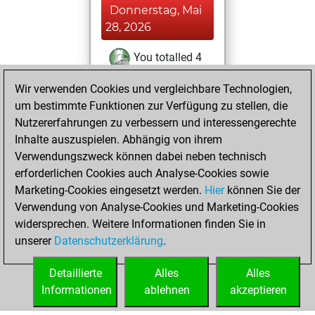
Donnerstag, Mai
28, 2026
You totalled 4
tactics positions
Wir verwenden Cookies und vergleichbare Technologien,
Tactics
You
um bestimmte Funktionen zur Verfügung zu stellen, die
solved 4 tactics
Nutzererfahrungen zu verbessern und interessengerechte
positions
Inhalte auszuspielen. Abhängig von ihrem
You achieved
Verwendungszweck können dabei neben technisch
erforderlichen Cookies auch Analyse-Cookies sowie
an Elo of 1641 in
Marketing-Cookies eingesetzt werden.
tactics positions
Hier
können Sie der
Verwendung von Analyse-Cookies und Marketing-Cookies
You played 2
widersprechen. Weitere Informationen finden Sie in
blitz games
Play
unserer
Datenschutzerklärung
.
You scored +0
=0 -2 in blitz
Detaillierte
Alles
Alles
Informationen
ablehnen
akzeptieren