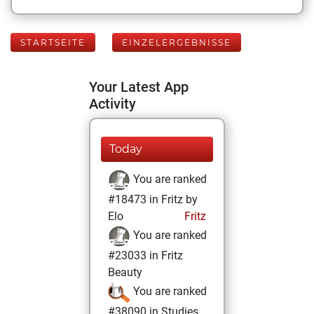
STARTSEITE
EINZELERGEBNISSE
Your Latest App
Activity
Today
You are ranked
#18473 in Fritz by
Elo
Fritz
You are ranked
#23033 in Fritz
Beauty
You are ranked
#38090 in Studies