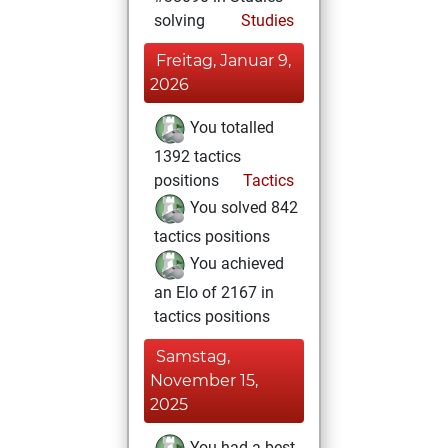
solving
Studies
Freitag, Januar 9,
2026
You totalled
1392 tactics
positions
Tactics
You solved 842
tactics positions
You achieved
an Elo of 2167 in
tactics positions
Samstag,
November 15,
2025
You had a best