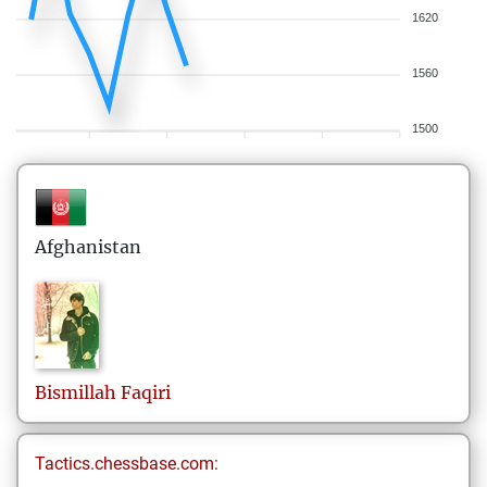
1620
1560
1500
Afghanistan
Bismillah
Faqiri
Tactics.chessbase.com: