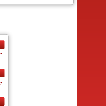
tz
ay