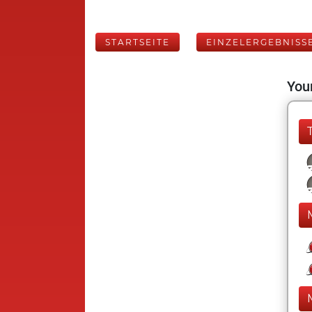
STARTSEITE
EINZELERGEBNISS
Your