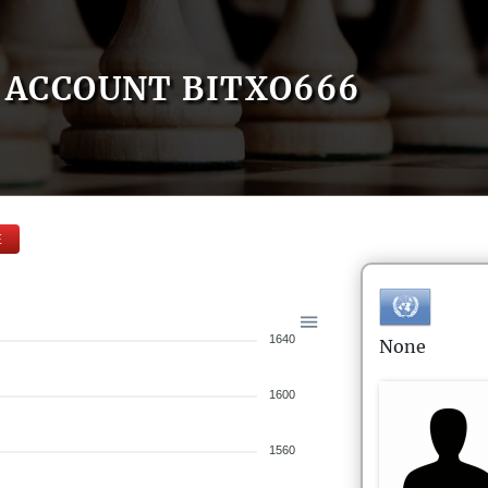
ACCOUNT BITXO666
E
1640
None
1600
1560