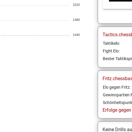
1520
1480
Tactics.chess
1440
Taktikelo:
Fight Elo:
Bester Taktikspr
Fritz.chessba
Elo gegen Fritz:
Gewinnpartien F
Schönheitspunk
Erfolge gegen F
Keine Drills a