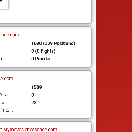
base.com:
1690 (339 Positions)
0 (0 Fights)
0 Punkte.
int:
se.com:
1589
0
ritz:
23
te
ritz...
uf
Mymoves.chessbase.com