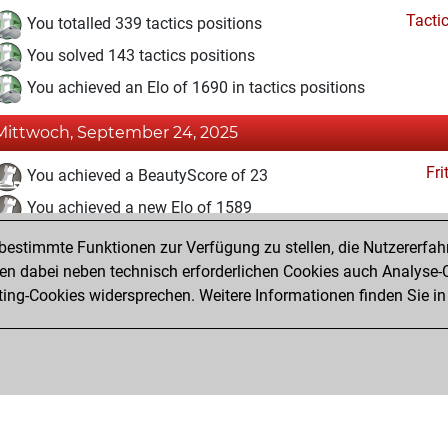
Tacti
You totalled 339 tactics positions
You solved 143 tactics positions
You achieved an Elo of 1690 in tactics positions
Mittwoch, September 24, 2025
Fri
You achieved a BeautyScore of 23
You achieved a new Elo of 1589
estimmte Funktionen zur Verfügung zu stellen, die Nutzererfah
Dienstag, Januar 16, 2024
 dabei neben technisch erforderlichen Cookies auch Analyse-C
Fri
ng-Cookies widersprechen. Weitere Informationen finden Sie in
You created your Fritz account