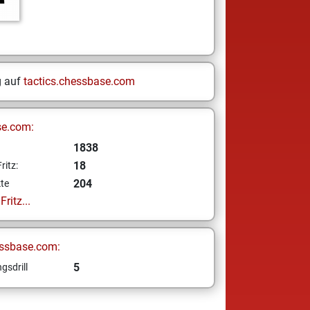
g auf
tactics.chessbase.com
se.com:
1838
18
ritz:
204
te
ritz...
ssbase.com:
5
gsdrill