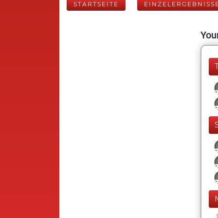
STARTSEITE
EINZELERGEBNISS
Your