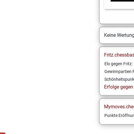
Keine Wertun
Fritz.chessba
Elo gegen Fritz:
Gewinnpartien F
Schönheitspunk
Erfolge gegen F
Mymoves.che
Punkte Eröffnun