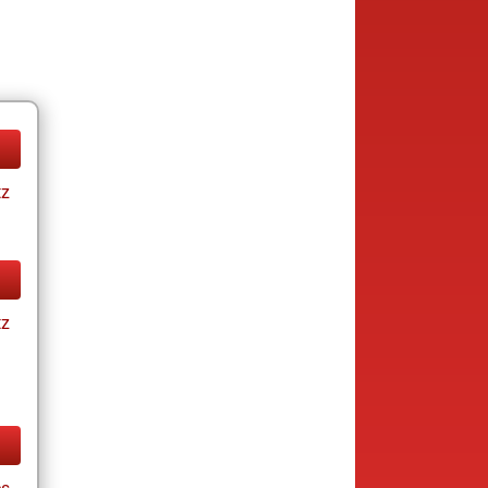
tz
tz