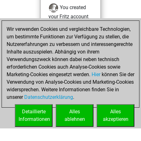
You created
your Fritz account
Fritz
Wir verwenden Cookies und vergleichbare Technologien,
Sonntag,
um bestimmte Funktionen zur Verfügung zu stellen, die
Juni 29, 2025
Nutzererfahrungen zu verbessern und interessengerechte
You totalled 30
Inhalte auszuspielen. Abhängig von ihrem
Verwendungszweck können dabei neben technisch
tactics positions
erforderlichen Cookies auch Analyse-Cookies sowie
Tactics
You
Marketing-Cookies eingesetzt werden.
Hier
können Sie der
solved 15 tactics
Verwendung von Analyse-Cookies und Marketing-Cookies
positions
widersprechen. Weitere Informationen finden Sie in
You achieved
unserer
Datenschutzerklärung
.
an Elo of 1688 in
tactics positions
Detaillierte
Alles
Alles
Informationen
ablehnen
akzeptieren