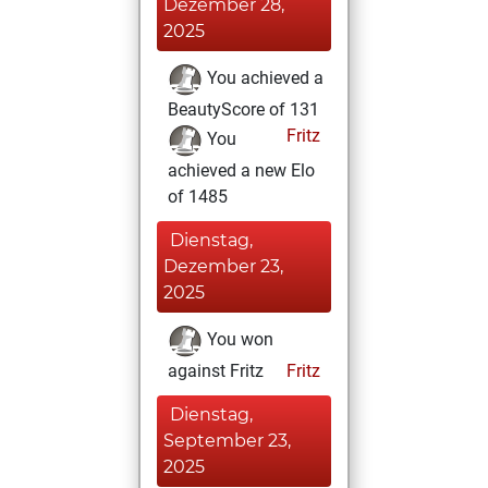
Dezember 28,
2025
You achieved a
BeautyScore of 131
Fritz
You
achieved a new Elo
of 1485
Dienstag,
Dezember 23,
2025
You won
against Fritz
Fritz
Dienstag,
September 23,
2025