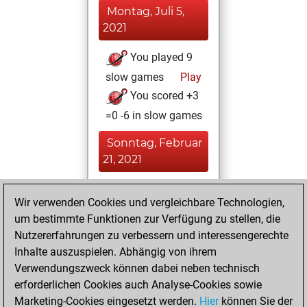
Montag, Juli 5,
2021
You played 9
slow games
Play
You scored +3
=0 -6 in slow games
Sonntag, Februar
21, 2021
You achieved a
Wir verwenden Cookies und vergleichbare Technologien,
BeautyScore of 12
um bestimmte Funktionen zur Verfügung zu stellen, die
Fritz
You
Nutzererfahrungen zu verbessern und interessengerechte
achieved a new Elo
Inhalte auszuspielen. Abhängig von ihrem
of 1578
Verwendungszweck können dabei neben technisch
erforderlichen Cookies auch Analyse-Cookies sowie
Donnerstag,
Marketing-Cookies eingesetzt werden.
Hier
können Sie der