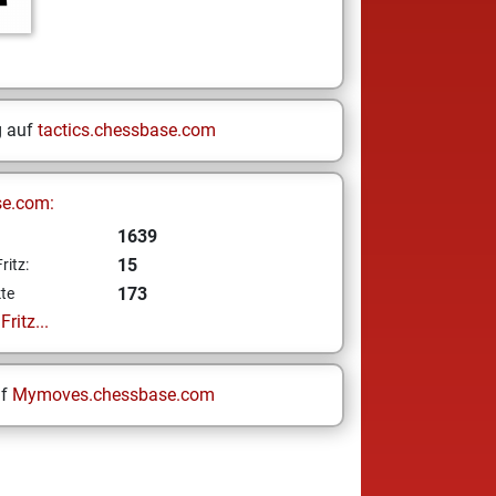
g auf
tactics.chessbase.com
se.com:
1639
15
ritz:
173
te
ritz...
uf
Mymoves.chessbase.com