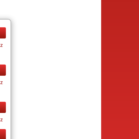
tz
tz
tz