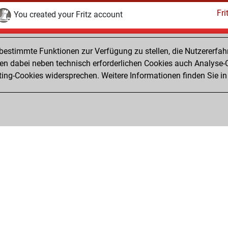
Fri
You created your Fritz account
Sonntag, November 1, 2020
estimmte Funktionen zur Verfügung zu stellen, die Nutzererfah
Pl
You played 17 blitz games
 dabei neben technisch erforderlichen Cookies auch Analyse-C
ng-Cookies widersprechen. Weitere Informationen finden Sie in
You scored +7 =3 -7 in blitz
Privacy Policy
Veranstaltungskalender
Emb