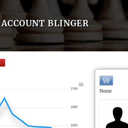
ACCOUNT BLINGER
E
1740
None
1680
1620