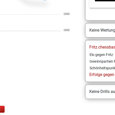
1560
Keine Wertun
1500
Fritz.chessba
Elo gegen Fritz:
Gewinnpartien F
Schönheitspunk
Erfolge gegen F
Keine Drills a
E