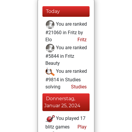
Today
You are ranked
#21060 in Fritz by
Elo
Fritz
You are ranked
#5844 in Fritz
Beauty
You are ranked
#9814 in Studies
solving
Studies
Donnerstag,
Januar 25, 2024
You played 17
blitz games
Play