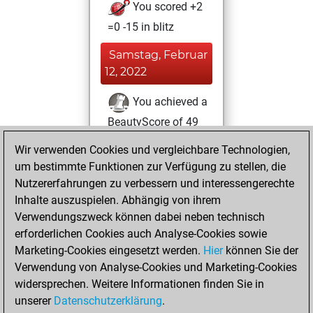
You scored +2
=0 -15 in blitz
Samstag, Februar
12, 2022
You achieved a
BeautyScore of 49
Fritz
You
Wir verwenden Cookies und vergleichbare Technologien,
achieved a new Elo
um bestimmte Funktionen zur Verfügung zu stellen, die
of 1549
Nutzererfahrungen zu verbessern und interessengerechte
Inhalte auszuspielen. Abhängig von ihrem
Sonntag, Januar
Verwendungszweck können dabei neben technisch
30, 2022
erforderlichen Cookies auch Analyse-Cookies sowie
Marketing-Cookies eingesetzt werden.
Hier
können Sie der
You created
Verwendung von Analyse-Cookies und Marketing-Cookies
your Fritz account
widersprechen. Weitere Informationen finden Sie in
Fritz
You
unserer
Datenschutzerklärung
.
created your Studies