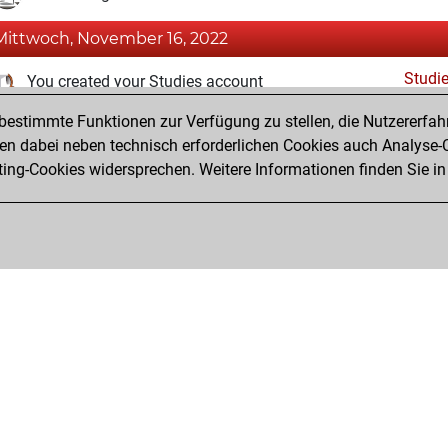
Mittwoch, November 16, 2022
Studi
You created your Studies account
estimmte Funktionen zur Verfügung zu stellen, die Nutzererfah
Montag, November 14, 2022
 dabei neben technisch erforderlichen Cookies auch Analyse-C
Fri
ng-Cookies widersprechen. Weitere Informationen finden Sie in
You created your Fritz account