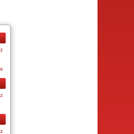
tz
es
tz
tz