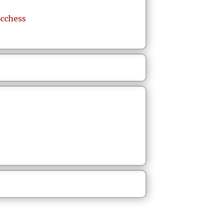
cchess
m