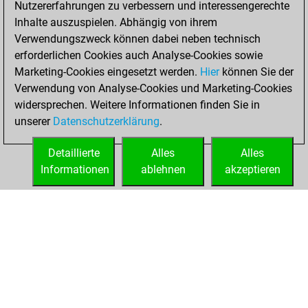
Nutzererfahrungen zu verbessern und interessengerechte
Fritz
You
Inhalte auszuspielen. Abhängig von ihrem
achieved a new Elo
Verwendungszweck können dabei neben technisch
of 1566
erforderlichen Cookies auch Analyse-Cookies sowie
Marketing-Cookies eingesetzt werden.
Hier
können Sie der
Donnerstag,
Verwendung von Analyse-Cookies und Marketing-Cookies
Januar 18, 2024
widersprechen. Weitere Informationen finden Sie in
unserer
Datenschutzerklärung
.
You created
your Fritz account
Detaillierte
Alles
Alles
Fritz
Informationen
ablehnen
akzeptieren