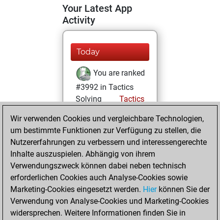
Your Latest App
Activity
Today
You are ranked
#3992 in Tactics
Solving
Tactics
Wir verwenden Cookies und vergleichbare Technologien,
Samstag, August
um bestimmte Funktionen zur Verfügung zu stellen, die
1, 2026
Nutzererfahrungen zu verbessern und interessengerechte
You totalled 22
Inhalte auszuspielen. Abhängig von ihrem
Verwendungszweck können dabei neben technisch
tactics positions
erforderlichen Cookies auch Analyse-Cookies sowie
Tactics
You
Marketing-Cookies eingesetzt werden.
Hier
können Sie der
solved 21 tactics
Verwendung von Analyse-Cookies und Marketing-Cookies
positions
widersprechen. Weitere Informationen finden Sie in
You achieved