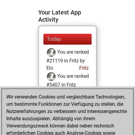
Your Latest App
Activity
Today
You are ranked
#21119 in Fritz by
Elo
Fritz
You are ranked
#5407 in Fritz
Beauty
Wir verwenden Cookies und vergleichbare Technologien,
um bestimmte Funktionen zur Verfügung zu stellen, die
Mittwoch, März
Nutzererfahrungen zu verbessern und interessengerechte
15, 2023
Inhalte auszuspielen. Abhängig von ihrem
You achieved a
Verwendungszweck können dabei neben technisch
erforderlichen Cookies auch Analyse-Cookies sowie
BeautyScore of 55