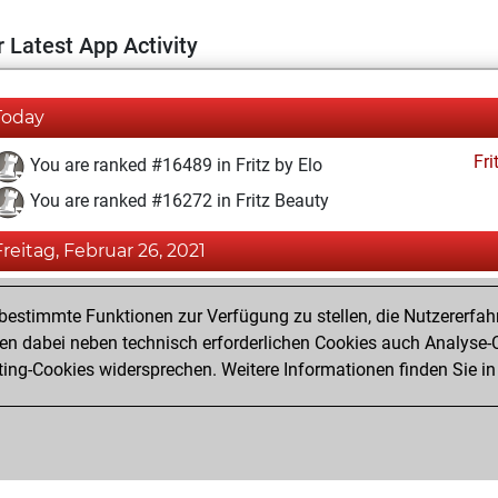
 Latest App Activity
Today
Fri
You are ranked #16489 in Fritz by Elo
You are ranked #16272 in Fritz Beauty
Freitag, Februar 26, 2021
Fri
You achieved a BeautyScore of 7
estimmte Funktionen zur Verfügung zu stellen, die Nutzererfah
You achieved a new Elo of 1584
 dabei neben technisch erforderlichen Cookies auch Analyse-C
ng-Cookies widersprechen. Weitere Informationen finden Sie in
You created your Fritz account