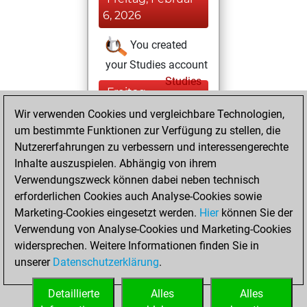
6, 2026
You created
your Studies account
Studies
Freitag,
November 7, 2025
Wir verwenden Cookies und vergleichbare Technologien,
um bestimmte Funktionen zur Verfügung zu stellen, die
You had a best
Nutzererfahrungen zu verbessern und interessengerechte
sprint of 15 positions
Inhalte auszuspielen. Abhängig von ihrem
Tactics
Verwendungszweck können dabei neben technisch
Dienstag,
erforderlichen Cookies auch Analyse-Cookies sowie
Februar 24, 2015
Marketing-Cookies eingesetzt werden.
Hier
können Sie der
Verwendung von Analyse-Cookies und Marketing-Cookies
You played 8
widersprechen. Weitere Informationen finden Sie in
blitz games
Play
unserer
Datenschutzerklärung
.
You scored +4
=0 -4 in blitz
Detaillierte
Alles
Alles