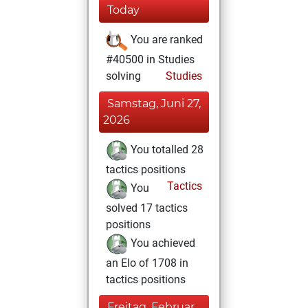
Today
You are ranked
#40500 in Studies
solving
Studies
Samstag, Juni 27,
2026
You totalled 28
tactics positions
Tactics
You
solved 17 tactics
positions
You achieved
an Elo of 1708 in
tactics positions
Freitag, Februar