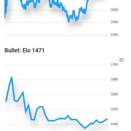
1620
1530
1440
Bullet: Elo 1471
1760
1680
1600
1520
1440