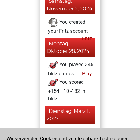
Samstag,
November 2, 2024
You created
your Fritz account
Fritz
Montag,
Oktober 28, 2024
You played 346
blitz games
Play
You scored
+154 =10 -182 in
blitz
Dienstag, März 1,
2022
You played 36
Wir verwenden Cookies und vergleichbare Technologien,