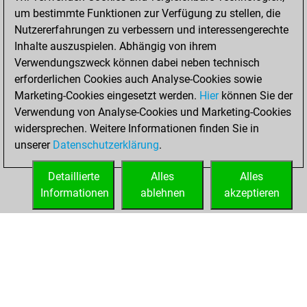
bullet games
Play
um bestimmte Funktionen zur Verfügung zu stellen, die
You scored +14
Nutzererfahrungen zu verbessern und interessengerechte
=1 -21 in bullet
Inhalte auszuspielen. Abhängig von ihrem
Verwendungszweck können dabei neben technisch
Montag, Februar
erforderlichen Cookies auch Analyse-Cookies sowie
28, 2022
Marketing-Cookies eingesetzt werden.
Hier
können Sie der
Verwendung von Analyse-Cookies und Marketing-Cookies
You played 18
widersprechen. Weitere Informationen finden Sie in
slow games
Play
unserer
Datenschutzerklärung
.
You scored +4
=2 -12 in slow games
Detaillierte
Alles
Alles
Informationen
ablehnen
akzeptieren