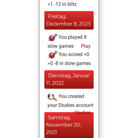
=1 -12 in blitz
Freitag,
Dezember 8, 2023
You played 8
slow games
Play
You scored +0
=0 -8 in slow games
Dienstag, Januar
11, 2022
You created
your Studies account
Studies
Samstag,
November 20,
2021