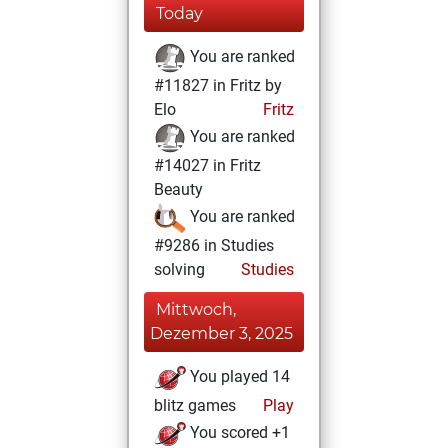
Today
You are ranked
#11827 in Fritz by
Elo
Fritz
You are ranked
#14027 in Fritz
Beauty
You are ranked
#9286 in Studies
solving
Studies
Mittwoch,
Dezember 3, 2025
You played 14
blitz games
Play
You scored +1