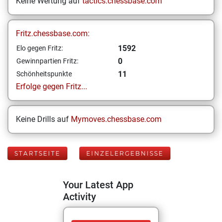
Keine Wertung auf
tactics.chessbase.com
Fritz.chessbase.com:
1592
Elo gegen Fritz:
0
Gewinnpartien Fritz:
11
Schönheitspunkte
Erfolge gegen Fritz...
Keine Drills auf
Mymoves.chessbase.com
STARTSEITE
EINZELERGEBNISSE
Your Latest App
Activity