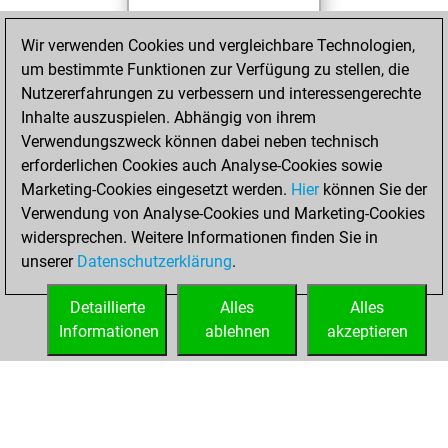
You achieved a
Wir verwenden Cookies und vergleichbare Technologien,
BeautyScore of 11
um bestimmte Funktionen zur Verfügung zu stellen, die
Fritz
You
Nutzererfahrungen zu verbessern und interessengerechte
achieved a new Elo
Inhalte auszuspielen. Abhängig von ihrem
of 1592
Verwendungszweck können dabei neben technisch
You created
erforderlichen Cookies auch Analyse-Cookies sowie
Marketing-Cookies eingesetzt werden.
your Fritz account
Hier
können Sie der
Verwendung von Analyse-Cookies und Marketing-Cookies
You played 1
widersprechen. Weitere Informationen finden Sie in
bullet games
Play
unserer
Datenschutzerklärung
.
You scored +0
=0 -1 in bullet
Detaillierte
Alles
Alles
Informationen
ablehnen
akzeptieren