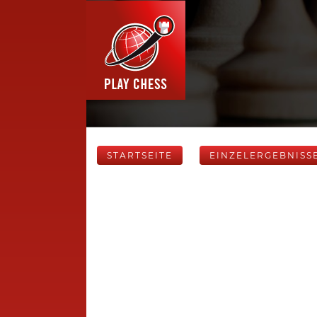
STARTSEITE
EINZELERGEBNISS