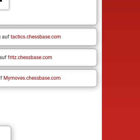
g auf
tactics.chessbase.com
 auf
fritz.chessbase.com
uf
Mymoves.chessbase.com