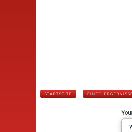
STARTSEITE
EINZELERGEBNISS
Your
W