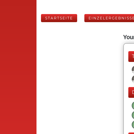
STARTSEITE
EINZELERGEBNISS
Your