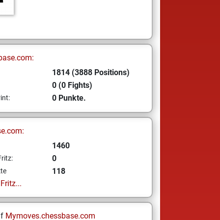
base.com:
1814 (3888 Positions)
0 (0 Fights)
0 Punkte.
int:
se.com:
1460
0
ritz:
118
te
ritz...
uf
Mymoves.chessbase.com