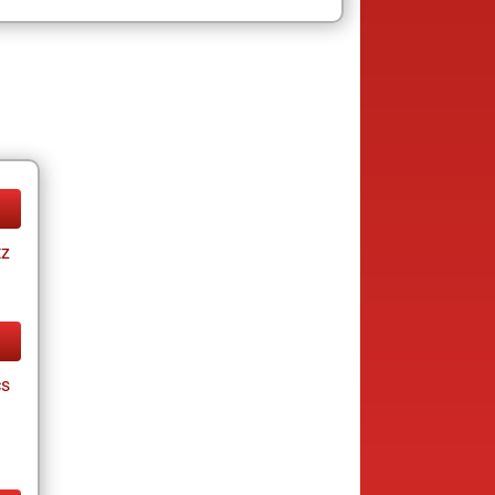
tz
cs