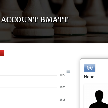
ACCOUNT BMATT
E
1622
None
1620
1618