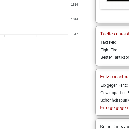
1616
1614
Tactics.chess
1612
Taktikelo:
Fight Elo:
Bester Taktikspr
Fritz.chessba
Elo gegen Fritz:
Gewinnpartien F
Schönheitspunk
Erfolge gegen F
Keine Drills a