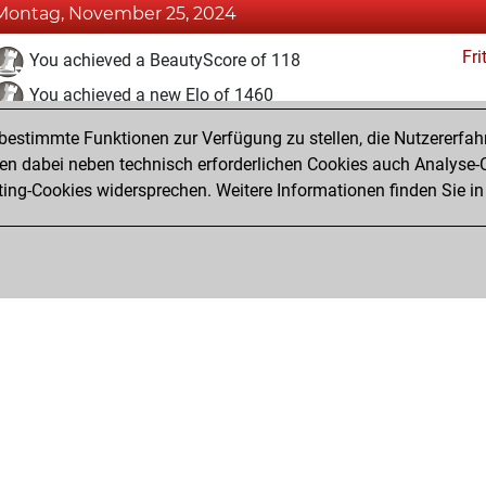
Montag, November 25, 2024
Fri
You achieved a BeautyScore of 118
You achieved a new Elo of 1460
estimmte Funktionen zur Verfügung zu stellen, die Nutzererfah
Donnerstag, November 7, 2024
 dabei neben technisch erforderlichen Cookies auch Analyse-C
Fri
ng-Cookies widersprechen. Weitere Informationen finden Sie in
You created your Fritz account