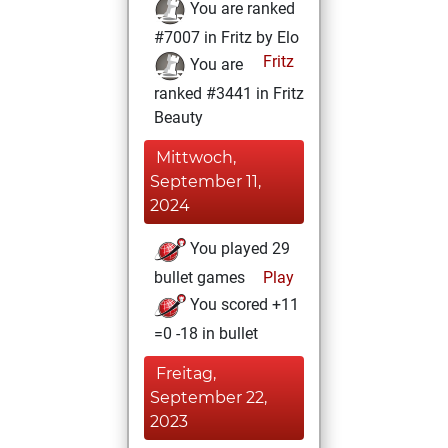
You are ranked
#7007 in Fritz by Elo
Fritz
You are
ranked #3441 in Fritz
Beauty
Mittwoch,
September 11,
2024
You played 29
bullet games
Play
You scored +11
=0 -18 in bullet
Freitag,
September 22,
2023