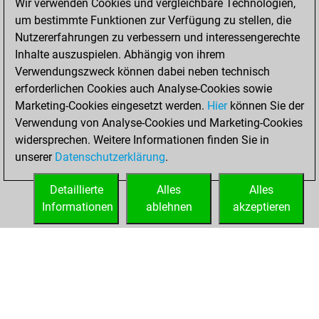
Wir verwenden Cookies und vergleichbare Technologien,
You played 23
um bestimmte Funktionen zur Verfügung zu stellen, die
blitz games
Play
Nutzererfahrungen zu verbessern und interessengerechte
You scored +4
Inhalte auszuspielen. Abhängig von ihrem
=3 -16 in blitz
Verwendungszweck können dabei neben technisch
erforderlichen Cookies auch Analyse-Cookies sowie
Donnerstag,
Marketing-Cookies eingesetzt werden.
Hier
können Sie der
November 24,
Verwendung von Analyse-Cookies und Marketing-Cookies
2022
widersprechen. Weitere Informationen finden Sie in
unserer
Datenschutzerklärung
.
You created
your Fritz account
Detaillierte
Alles
Alles
Fritz
Informationen
ablehnen
akzeptieren