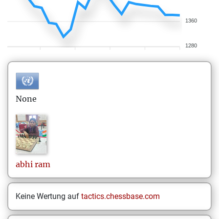
1360
1280
None
abhi
ram
Keine Wertung auf
tactics.chessbase.com